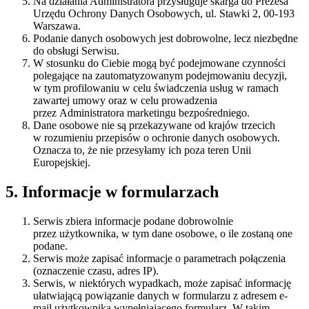
Na działania Administratora przysługuje skarga do Prezesa
Urzędu Ochrony Danych Osobowych, ul. Stawki 2, 00-193
Warszawa.
Podanie danych osobowych jest dobrowolne, lecz niezbędne
do obsługi Serwisu.
W stosunku do Ciebie mogą być podejmowane czynności
polegające na zautomatyzowanym podejmowaniu decyzji,
w tym profilowaniu w celu świadczenia usług w ramach
zawartej umowy oraz w celu prowadzenia
przez Administratora marketingu bezpośredniego.
Dane osobowe nie są przekazywane od krajów trzecich
w rozumieniu przepisów o ochronie danych osobowych.
Oznacza to, że nie przesyłamy ich poza teren Unii
Europejskiej.
5. Informacje w formularzach
Serwis zbiera informacje podane dobrowolnie
przez użytkownika, w tym dane osobowe, o ile zostaną one
podane.
Serwis może zapisać informacje o parametrach połączenia
(oznaczenie czasu, adres IP).
Serwis, w niektórych wypadkach, może zapisać informację
ułatwiającą powiązanie danych w formularzu z adresem e-
mail użytkownika wypełniającego formularz. W takim