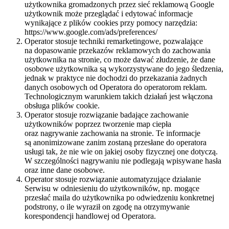
użytkownika gromadzonych przez sieć reklamową Google
użytkownik może przeglądać i edytować informacje
wynikające z plików cookies przy pomocy narzędzia:
https://www.google.com/ads/preferences/
Operator stosuje techniki remarketingowe, pozwalające
na dopasowanie przekazów reklamowych do zachowania
użytkownika na stronie, co może dawać złudzenie, że dane
osobowe użytkownika są wykorzystywane do jego śledzenia,
jednak w praktyce nie dochodzi do przekazania żadnych
danych osobowych od Operatora do operatorom reklam.
Technologicznym warunkiem takich działań jest włączona
obsługa plików cookie.
Operator stosuje rozwiązanie badające zachowanie
użytkowników poprzez tworzenie map ciepła
oraz nagrywanie zachowania na stronie. Te informacje
są anonimizowane zanim zostaną przesłane do operatora
usługi tak, że nie wie on jakiej osoby fizycznej one dotyczą.
W szczególności nagrywaniu nie podlegają wpisywane hasła
oraz inne dane osobowe.
Operator stosuje rozwiązanie automatyzujące działanie
Serwisu w odniesieniu do użytkowników, np. mogące
przesłać maila do użytkownika po odwiedzeniu konkretnej
podstrony, o ile wyraził on zgodę na otrzymywanie
korespondencji handlowej od Operatora.